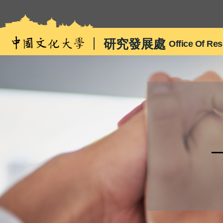
跳
到
主
研究發展處
Office Of Re
要
內
容
區