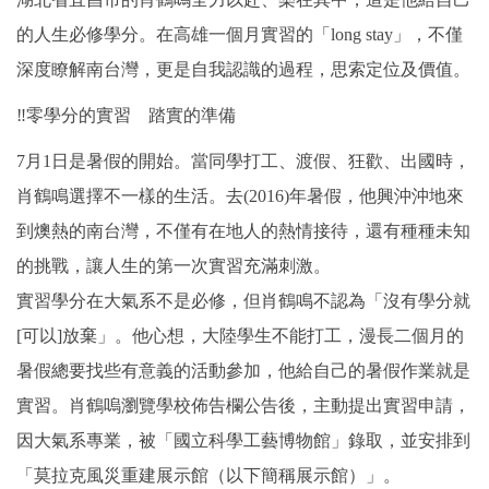
的人生必修學分。在高雄一個月實習的「long stay」，不僅
深度瞭解南台灣，更是自我認識的過程，思索定位及價值。
‼零學分的實習 踏實的準備
7月1日是暑假的開始。當同學打工、渡假、狂歡、出國時，
肖鶴鳴選擇不一樣的生活。去(2016)年暑假，他興沖沖地來
到燠熱的南台灣，不僅有在地人的熱情接待，還有種種未知
的挑戰，讓人生的第一次實習充滿刺激。
實習學分在大氣系不是必修，但肖鶴鳴不認為「沒有學分就
[可以]放棄」。他心想，大陸學生不能打工，漫長二個月的
暑假總要找些有意義的活動參加，他給自己的暑假作業就是
實習。肖鶴嗚瀏覽學校佈告欄公告後，主動提出實習申請，
因大氣系專業，被「國立科學工藝博物館」錄取，並安排到
「莫拉克風災重建展示館（以下簡稱展示館）」。