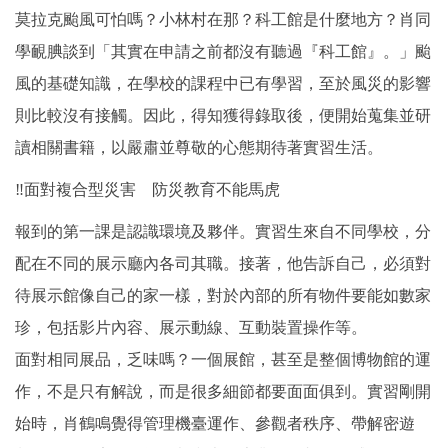
莫拉克颱風可怕嗎？小林村在那？科工館是什麼地方？肖同
學靦腆談到「其實在申請之前都沒有聽過『科工館』。」颱
風的基礎知識，在學校的課程中已有學習，至於風災的影響
則比較沒有接觸。因此，得知獲得錄取後，便開始蒐集並研
讀相關書籍，以嚴肅並尊敬的心態期待著實習生活。
‼面對複合型災害 防災教育不能馬虎
報到的第一課是認識環境及夥伴。實習生來自不同學校，分
配在不同的展示廳內各司其職。接著，他告訴自己，必須對
待展示館像自己的家一樣，對於內部的所有物件要能如數家
珍，包括影片內容、展示動線、互動裝置操作等。
面對相同展品，乏味嗎？一個展館，甚至是整個博物館的運
作，不是只有解說，而是很多細節都要面面俱到。實習剛開
始時，肖鶴鳴覺得管理機臺運作、參觀者秩序、帶解密遊