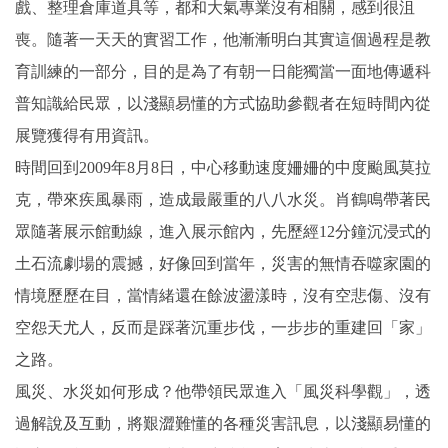
戲、整理倉庫道具等，都和大氣專業沒有相關，感到很沮
喪。隨著一天天的實習工作，他漸漸明白其實這個過程是教
育訓練的一部分，目的是為了有朝一日能獨當一面地傳遞科
普知識給民眾，以淺顯易懂的方式協助參觀者在短時間內從
展覽獲得有用資訊。
時間回到2009年8月8日，中心移動速度姍姍的中度颱風莫拉
克，帶來疾風暴雨，造成最嚴重的八八水災。肖鶴鳴帶著民
眾隨著展示館動線，進入展示館內，先歷經12分鐘沉浸式的
土石流劇場的震撼，好像回到當年，災害的無情吞噬家園的
情境歷歷在目，當情緒還在餘波盪漾時，沒有空悲傷、沒有
空怨天尤人，反而是踩著沉重步伐，一步步的重建回「家」
之路。
風災、水災如何形成？他帶領民眾進入「風災科學觀」，透
過解說及互動，將艱澀難懂的各種災害訊息，以淺顯易懂的