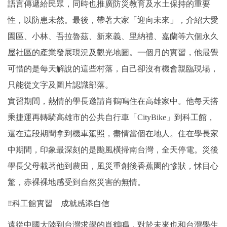
語言傳遞給民眾，同時也推廣防災教育及水土保持的重要
性，以防患未然。最後，帶著大家「迎向未來」，介紹大愛
園區、小林、吾拉魯茲、新來義、里納禮、嘉蘭等六個永久
屋社區的產業發展現況及觀光地圖。一個月的實習，他最覺
可惜的是每天解說的這些村落，自己卻沒有機會親臨現場，
只能從文字及圖片認識部落。
實習期間，熱情的學長邀請肖鶴鳴住在高雄家中。他每天搭
乘捷運再轉騎高雄市的公共自行車「CityBike」到科工館，
還在這段期間拿到機車駕照，盡情當個在地人。住在學長家
中期間，印象最深刻的是颱風橫掃南台灣，全天停電。災後
學長父母載著他到農田，風災重創後香蕉園的慘狀，怵目心
驚，赤裸裸地感受到自然災害的無情。
‼科工館實習 成就感添自信
遠從中國大陸到台灣求學的肖鶴鳴，對於未來也和台灣學生