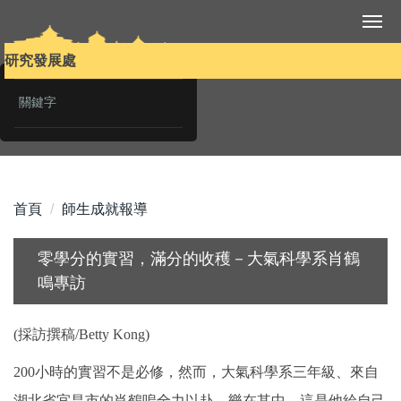
跳
到
主
研究發展處
要
內
容
區
首頁
師生成就報導
零學分的實習，滿分的收穫－大氣科學系肖鶴
鳴專訪
(採訪撰稿/Betty Kong)
200小時的實習不是必修，然而，大氣科學系三年級、來自
湖北省宜昌市的肖鶴嗚全力以赴、樂在其中，這是他給自己