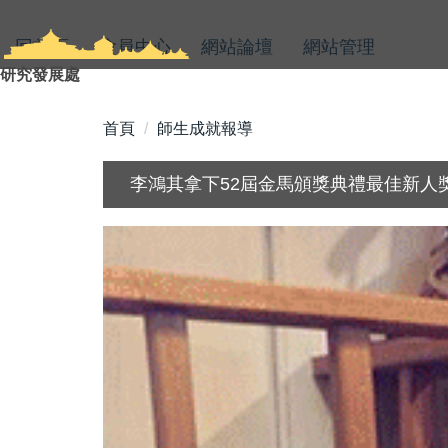
跳
到
回首頁
會員中心
網站論壇
網站管理
主
研究發展處
要
內
首頁
師生成就報導
容
區
李鴻其拿下52屆金馬頒獎典禮最佳新人