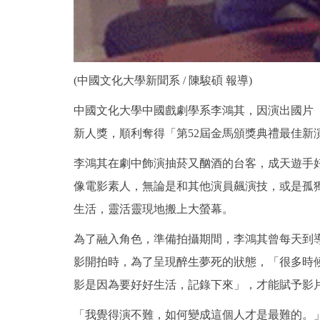
(中國文化大學新聞系 / 陳駿碩 報導)
中國文化大學中國戲劇學系李鴻其，因演出國片「
新人獎，順利奪得「第52屆金馬頒獎典禮最佳新
李鴻其在劇中飾演抽菸又酗酒的台客，成天遊手
像電影素人，無論是和其他演員飆演技，或是孤
生活，靈活靈現地搬上大螢幕。
為了融入角色，準備拍攝期間，李鴻其曾每天到
影開拍時，為了呈現醉生夢死的狀態，「很多時
影是因為要好好生活，記錄下來」，才能賦予影
「我覺得演不難，如何變成這個人才是最難的。