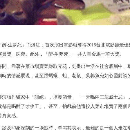
醉‧生夢死」而爆紅，首次演出電影就奪得2015台北電影節最
演員獎」殊榮。此外，「醉‧生夢死」一共入圍金馬十項大獎。
好閒，靠著在菜市場賣菜賺取零花，刻畫出生活在社會底層中，草
獨時的情感展現，甚至跟螞蟻、蛆、老鼠、吳郭魚宛如心靈對談
導演張作驥家中「訓練」，培養酒量，「一天喝兩三瓶威士忌」
候都是喝醉了才收工」。甚至，拍戲前他還投入菜市場賣了兩個
片真實感。
」談及印象深刻的一場戲時，李鴻其表示，最難的是一個人走在