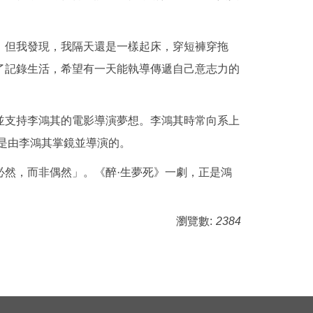
，但我發現，我隔天還是一樣起床，穿短褲穿拖
了記錄生活，希望有一天能執導傳遞自己意志力的
並支持李鴻其的電影導演夢想。李鴻其時常向系上
是由李鴻其掌鏡並導演的。
然，而非偶然」。《醉·生夢死》一劇，正是鴻
瀏覽數:
2384