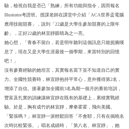
驗，檢視自我是否已「熟練」所有功能與指令，因而報名
Illustrator考證班。授課老師在課堂中介紹「ACA世界盃電腦
應用技能競賽」，說到「22歲是大學生參加競賽的上限年
齡」，正好22歲的林宜靜眼睛為之一亮。
她心想，「青春不留白，若是明年聽到這個訊息只能扼腕嘆
息了，現在又是大學生涯最後一個學期，來當特別的回憶
吧！」
沒有參賽經驗的她坦言，其實報名當下並不知道自己的實
力。全國性競賽時，林宜靜抱持平常心，意外獲得第2名，
增添了自信。接著參加全國前3名為期一個月的賽前培訓，
豐富及扎實的訓練讓林宜靜在既有的基礎上，累積實戰經
驗。於是，胸有成竹的林宜靜，摩拳霍霍，飛向美國。
「緊張嗎？」林宜靜一派輕鬆回答「不會耶，只有在揭曉名
次時比較緊張。」唱名成績時，「第八名、林宜靜」，她