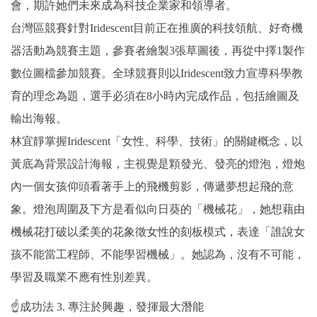
會，期許她們未來成為科技企業家和領導者。
台灣區競賽針對Iridescent目前正在推廣的科技領航、好奇機
器活動為競賽主題，參賽者繪製3張草圖後，再從中擇1製作
數位圖檔參加競賽。全球競賽則以Iridescent致力宣導科學教
育的理念為題，選手必須在8小時內完成作品，包括繪圖及
輸出海報。
林宜靜掌握Iridescent「女性、科學、技術」的關鍵概念，以
黃底為背景設計海報，主視覺是顆發光、發亮的燈泡，燈炮
內一個女孩仰頭看著手上的飛機剪影，傳遞夢想起飛的意
象。燈泡周圍及下方是看似向日葵的「機械花」，她想藉由
機械花打破以柔美的花象徵女性的刻板模式，表達「誰說女
孩不能當工程師、不能學習機械」。她認為，沒有不可能，
學習及職業不應有性別差異。
☝成功法 3. 專注於興趣，發揮最大潛能