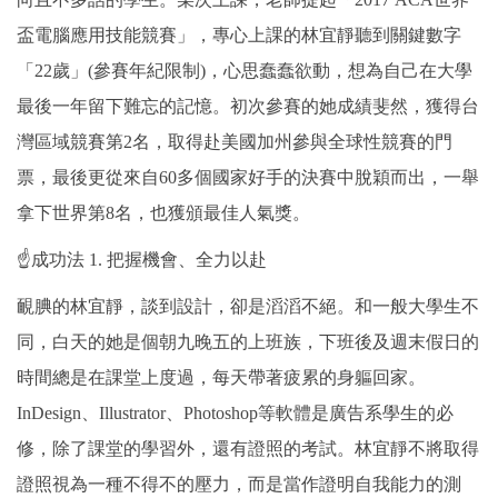
盃電腦應用技能競賽」，專心上課的林宜靜聽到關鍵數字
「22歲」(參賽年紀限制)，心思蠢蠢欲動，想為自己在大學
最後一年留下難忘的記憶。初次參賽的她成績斐然，獲得台
灣區域競賽第2名，取得赴美國加州參與全球性競賽的門
票，最後更從來自60多個國家好手的決賽中脫穎而出，一舉
拿下世界第8名，也獲頒最佳人氣獎。
☝成功法 1. 把握機會、全力以赴
靦腆的林宜靜，談到設計，卻是滔滔不絕。和一般大學生不
同，白天的她是個朝九晚五的上班族，下班後及週末假日的
時間總是在課堂上度過，每天帶著疲累的身軀回家。
InDesign、Illustrator、Photoshop等軟體是廣告系學生的必
修，除了課堂的學習外，還有證照的考試。林宜靜不將取得
證照視為一種不得不的壓力，而是當作證明自我能力的測