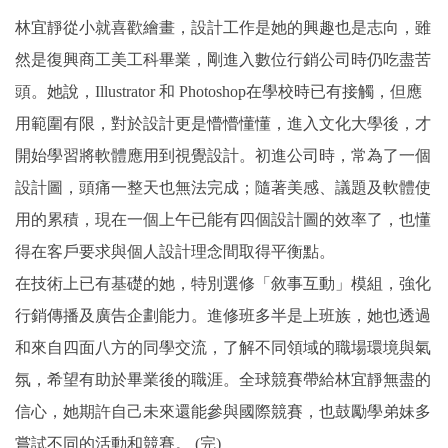
林宜靜從小就喜歡繪畫，設計工作是她的興趣也是志向，雖
然是復興商工美工科畢業，剛進入數位行銷公司時仍吃盡苦
頭。她說，Illustrator 和 Photoshop在學校時已有接觸，但應
用範圍有限，對於設計更是懵懵懂懂，進入文化大學後，才
開始學習將軟體應用到視覺設計。初進公司時，常為了一個
設計圖，頭痛一整天也無法完成；隨著美感、議題及軟體使
用的累積，現在一個上午已能有四個設計圖的效率了，也懂
得在客戶要求與個人設計理念間取得平衡點。
在技術上已有基礎的她，特別選修「敘事互動」模組，強化
行銷傳播及廣告企劃能力。進修班多半是上班族，她也透過
和來自四面八方的同學交流，了解不同領域的職場環境與氣
氛，希望有助於畢業後的職涯。全球競賽帶給林宜靜無盡的
信心，她期許自己未來還能參與國際競賽，也鼓勵學弟妹多
嘗試不同的活動和競賽。 (完)