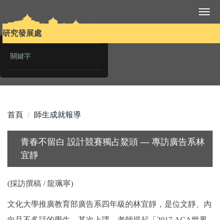
跳
到
主
研究發展處
要
內
容
區
首頁
師生成就報導
青春不留白 設計競賽獨占鰲頭 — 專訪廣告系林
宜靜
(採訪撰稿 / 龍珮寧)
文化大學推廣教育部廣告系四年級的林宜靜，是位文靜、內
向且不多話的學生。某次上課，老師提起「2017 ACA世界