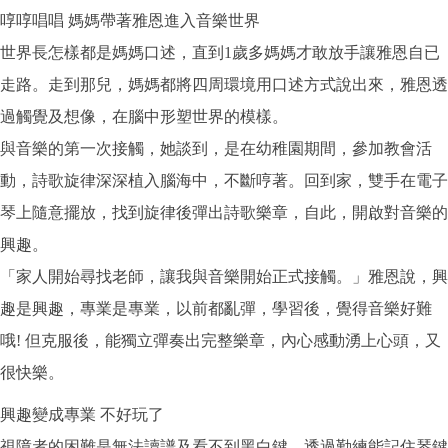
啍啍唱唱 媽媽帶著雅恩進入音樂世界
世界長怎樣都是媽媽口述，直到1歲多媽媽才敢放手讓雅恩自已
走路。走到那兒，媽媽都將四周環境用口述方式說出來，雅恩透
過觸覺及想像，在腦中形塑世界的模樣。
與音樂的第一次接觸，她談到，是在幼稚園期間，參加教會活
動，詩歌旋律深深植入腦海中，不斷哼著。回到家，雙手在電子
琴上隨意擺放，找到旋律後彈出詩歌樂章，自此，開啟對音樂的
興趣。
「家人開始尋找老師，讓我與音樂開始正式接觸。」雅恩說，興
趣是興趣，專業是專業，以前都亂彈，學習後，覺得音樂好難
哦! 但克服後，能獨立彈奏出完整樂章，內心感動湧上心頭，又
很快樂。
興趣變成專業 不好玩了
視障者的困難是無法讀譜及看不到黑白鍵。透過勤練能記住琴鍵