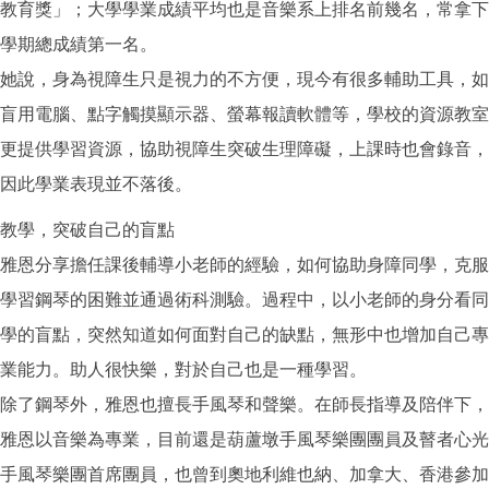
教育獎」；大學學業成績平均也是音樂系上排名前幾名，常拿下
學期總成績第一名。
她說，身為視障生只是視力的不方便，現今有很多輔助工具，如
盲用電腦、點字觸摸顯示器、螢幕報讀軟體等，學校的資源教室
更提供學習資源，協助視障生突破生理障礙，上課時也會錄音，
因此學業表現並不落後。
教學，突破自己的盲點
雅恩分享擔任課後輔導小老師的經驗，如何協助身障同學，克服
學習鋼琴的困難並通過術科測驗。過程中，以小老師的身分看同
學的盲點，突然知道如何面對自己的缺點，無形中也增加自己專
業能力。助人很快樂，對於自己也是一種學習。
除了鋼琴外，雅恩也擅長手風琴和聲樂。在師長指導及陪伴下，
雅恩以音樂為專業，目前還是葫蘆墩手風琴樂團團員及瞽者心光
手風琴樂團首席團員，也曾到奧地利維也納、加拿大、香港參加