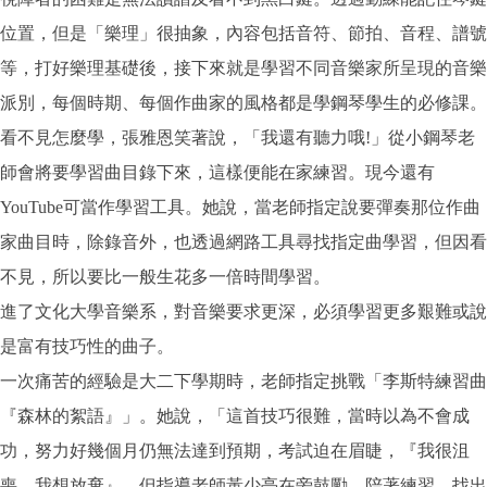
位置，但是「樂理」很抽象，內容包括音符、節拍、音程、譜號
等，打好樂理基礎後，接下來就是學習不同音樂家所呈現的音樂
派別，每個時期、每個作曲家的風格都是學鋼琴學生的必修課。
看不見怎麼學，張雅恩笑著說，「我還有聽力哦!」從小鋼琴老
師會將要學習曲目錄下來，這樣便能在家練習。現今還有
YouTube可當作學習工具。她說，當老師指定說要彈奏那位作曲
家曲目時，除錄音外，也透過網路工具尋找指定曲學習，但因看
不見，所以要比一般生花多一倍時間學習。
進了文化大學音樂系，對音樂要求更深，必須學習更多艱難或說
是富有技巧性的曲子。
一次痛苦的經驗是大二下學期時，老師指定挑戰「李斯特練習曲
『森林的絮語』」。她說，「這首技巧很難，當時以為不會成
功，努力好幾個月仍無法達到預期，考試迫在眉睫，『我很沮
喪，我想放棄』，但指導老師黃少亭在旁鼓勵，陪著練習，找出