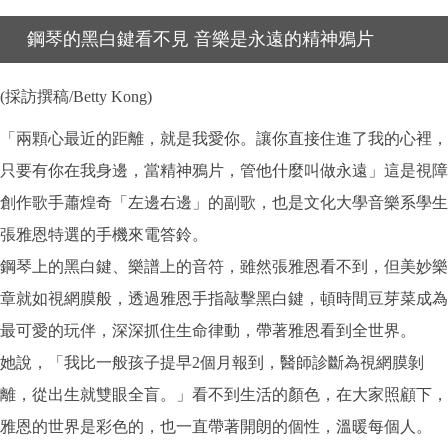
鋼琴的黑白鍵看不見 音樂是永遠的精神鴉片
(採訪撰稿/Betty Kong)
「兩顆心最近的距離，就是我愛你。讓你直接住進了我的心裡，
只要有你在我身邊，當精神鴉片，管他什麼叫做永遠」這是視障
創作歌手蕭煌奇「左邊右邊」的副歌，也是文化大學音樂系學生
張雅恩特選的手機來電答鈴。
鋼琴上的黑白鍵、樂譜上的音符，雖然張雅恩看不到，但美妙樂
章就如視網膜般，透過雅恩手指敲擊黑白鍵，頓時間豆芽菜成為
最可愛的玩伴，深深抓住生命律動，帶著雅恩看到全世界。
她說，「我比一般孩子提早2個月報到，醫師診斷為視網膜剝
離，從出生就雙眼全盲。」看不到生活的顏色，在大家照顧下，
雅恩的世界是彩色的，也一直帶著開朗的個性，溫暖每個人。