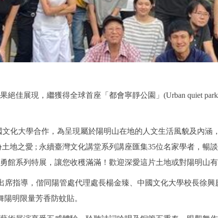
繼獲得全球首座「都會寧靜公園」(Urban quiet parks)
國文化大學合作，為呈現屬於陽明山在地的人文生活風貌及內涵，選
份土地之愛 ; 永續臺灣文化講堂系列講座匯集35位名家學者，
勇館系列特展，讓您收穫滿滿！歡迎深愛這片土地或對陽明山有
修將出席指導，偕同陽管處代理處長楊金臻、中國文化大學校長徐
山舞陽明限量芳香防蚊貼。