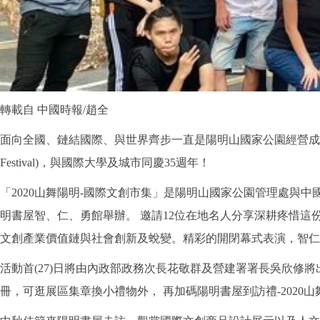
轉載自 中國時報/趙全
面向全國、鏈結國際、與世界齊步一直是陽明山國家公園經營成果絕佳展現，
Festival)，與國際大學及城市同慶35週年！
「2020山舞陽明-國際文創市集」是陽明山國家公園管理處與中
明書屋智、仁、勇館舉辦。 邀請12位在地名人分享深耕疼惜這
文創產業價值鏈與社會創新及蛻變。精彩的開閉幕式表演，智仁
活動首(27)日將由內政部政務次長花敬群及營建署署長吳欣
冊，可逛展區集章換小禮物外， 再加碼陽明書屋到訪禮-2020